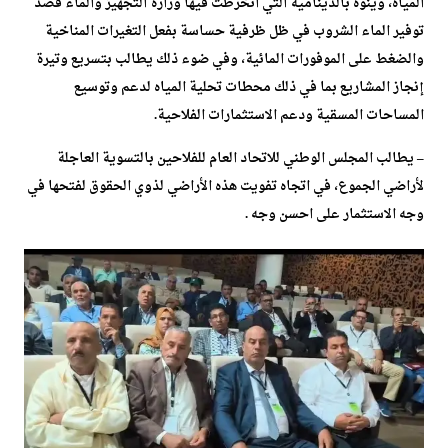
المياه، وينوه بالدينامية التي انخرطت فيها وزارة التجهيز والماء قصد
توفير الماء الشروب في ظل ظرفية حساسة بفعل التغيرات المناخية
والضغط على الموفورات المائية، وفي ضوء ذلك يطالب بتسريع وتيرة
إنجاز المشاريع بما في ذلك محطات تحلية المياه لدعم وتوسيع
المساحات المسقية ودعم الاستثمارات الفلاحية.
– يطالب المجلس الوطني للاتحاد العام للفلاحين بالتسوية العاجلة
لأراضي الجموع، في اتجاه تفويت هذه الأراضي لذوي الحقوق لفتحها في
وجه الاستثمار على احسن وجه .