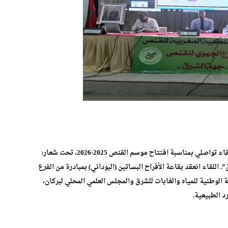
شهدت مدينة بركان، صباح يوم الأربعاء 1 أكتوبر 2025، تنظيم لقاء تواصلي بمناسبة افتتاح موسم القنص 2025-2026، تحت شعار:
للقاء انعقد بقاعة الأفراح البساتين (البوداني) بمبادرة من الفرع
 الوطنية للمياه والغابات للشرق والمجلس العلمي المحلي لبركان،
د الطبيعية.