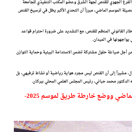
الفرع الجهوي للقنص لجهة الشرق وعضو المكتب التنفيذي للجامعة
يلة الموسم الماضي، مبرزاً أن التحدي الأكبر يظل في ترسيخ القنص
ار القانوني المنظم للقنص، مع التشديد على ضرورة احترام قواعد
 يواجهونها في الميدان.
من أجل صياغة حلول مشتركة تضمن الاستدامة البيئية وحماية التوازن
ل، مشيراً إلى أن القنص ليس مجرد هواية رياضية أو نشاط ترفيهي، بل
ه الدكتور محمد حباني، رئيس المجلس العلمي المحلي ببركان.
الماضي ووضع خارطة طريق لموسم 2025-