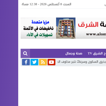
السبت 8 أغسطس 2026 - 12:38 مساءً
 الشرق TV
صحة وجمال
اوف السكان!
“عَجِبْتُ لَكَ يا زَمَن”… الجزء الخامس: صرخة شعرية تستنطق وج