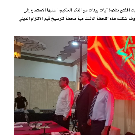
افتُتح بتلاوة آيات بينات من الذكر الحكيم، أعقبها الاستماع إلى
وقد شكلت هذه اللحظة الافتتاحية محطة لترسيخ قيم الالتزام الديني