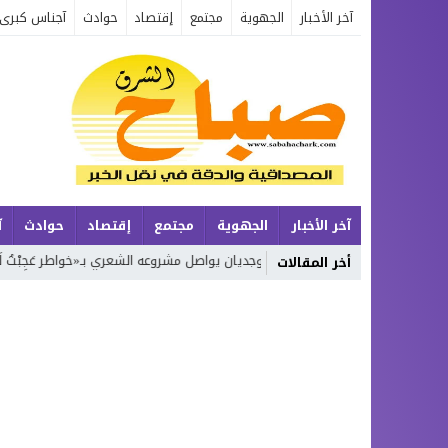
آخر الأخبار
الجهوية
مجتمع
إقتصاد
حوادث
آجناس كبرى
آخر الأخبار
الجهوية
مجتمع
إقتصاد
حوادث
آ
بيعة
محمد بوجديان يواصل مشروعه الشعري بـ«خواطر عَجِبْتُ لَكَ يَا زَمَن»… ال
أخر المقالات