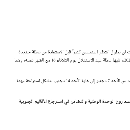
لن يطول انتظار المتعلمين كثيراً قبل الاستفادة من عطلة جديدة،
إذ يحل موعد ذكرى المسيرة الخضراء يوم الخميس 6 نونبر 2025،، تليها عطلة عيد الاستقلال يوم الثلاثاء 18 من الشهر نفسه، وهما
كما يترقب التلاميذ بعد ذلك العطلة البينية الثانية، التي ستمتد من الأحد 7 دجنبر إلى غاية الأحد 14 دجنبر، لتشكل استراحة مهمة
د روح الوحدة الوطنية والتضامن في استرجاع الأقاليم الجنوبية