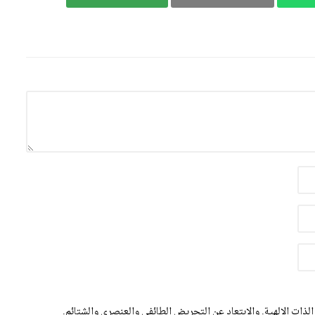
الذات الالهية. والابتعاد عن التحريض الطائفي والعنصري والشتائم.