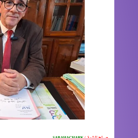
صباح الشرق /
SABAHACHARK