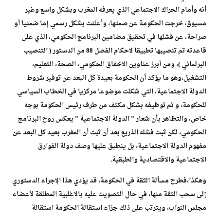
أنه وأمام الحراك الاجتماعي الذي يعرفه المغرب وبشكل واسع وغير
مسبوق، خرجت الحكومة عن صمتها، وأعلنت بشكل رسمي إما ضمنيا أو
صراحة، عن فشلها في تحقيق مضامين البرنامج الحكومي، الذي على
قاعدته تم تنصيبها تطبيقا لاحكام الفصل 88 من الدستور ( التنصيب
البرلماني )، ومن أبرز عناوين الاخفاق الحكومي، الصحة، التعليم،
التشغيل،وهو ما يؤكد أن الحكومة بعيدة كل البعد عن توفير شروط
الدولة الاجتماعية، التي شكلت موضوعا مركزيا في الخطاب السياسي
للحكومة، و تم توظيفه بشكل مكثف من طرف رئيس الحكومة بوجه
خاص، والتظاهر بأن شعار ” الدولة الاجتماعية ” يعكس روح البرنامج
الحكومي، لكن ثبت فشله الذريع بعد أن ثبت أن المغرب بعيد كل البعد عن
مفهوم الدولة الاجتماعية، بل ينطبق عليها وصف دولة الفوارق
الاجتماعية والاقتصادية والطبقية.
وهكذا،فطرح مسألة الثقة في الحكومة، قد يؤدي هذا الإجراء الدستوري
إلى سحب الثقة منها، في حال التصويت عليه بالاغلبية المطلقة لأعضاء
مجلس النواب، ويترتب على ذلك جزاء استقالة الحكومة استقالة