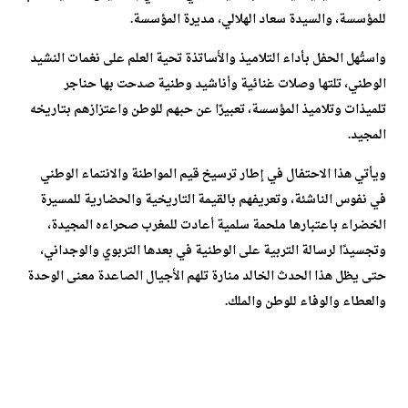
للمؤسسة، والسيدة سعاد الهلالي، مديرة المؤسسة.
واستُهل الحفل بأداء التلاميذ والأساتذة تحية العلم على نغمات النشيد
الوطني، تلتها وصلات غنائية وأناشيد وطنية صدحت بها حناجر
تلميذات وتلاميذ المؤسسة، تعبيرًا عن حبهم للوطن واعتزازهم بتاريخه
المجيد.
ويأتي هذا الاحتفال في إطار ترسيخ قيم المواطنة والانتماء الوطني
في نفوس الناشئة، وتعريفهم بالقيمة التاريخية والحضارية للمسيرة
الخضراء باعتبارها ملحمة سلمية أعادت للمغرب صحراءه المجيدة،
وتجسيدًا لرسالة التربية على الوطنية في بعدها التربوي والوجداني،
حتى يظل هذا الحدث الخالد منارة تلهم الأجيال الصاعدة معنى الوحدة
والعطاء والوفاء للوطن والملك.