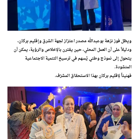
ويظل فوز نزهة بوعبدالله مصدر اعتزاز لجهة الشرق وإقليم بركان،
ودليلاً على أن العمل المحلي، حين يقترن بالإخلاص والرؤية، يمكن أن
يتحول إلى نموذج وطني يُسهم في ترسيخ التنمية الاجتماعية
المنشودة.
فهنيئاً لإقليم بركان بهذا الاستحقاق المشرّف.