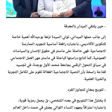
– حين يلتقي الميدان بالمعرفة
إلى جانب عملها الميداني، تولي السيدة نزهة بوعبدالله أهمية خاصة
للتكوين الأكاديمي، باعتباره رافعة أساسية لتجويد الممارسة
الاجتماعية. فهي حاصلة على ماستر في حقوق الإنسان والسياسات
العمومية، كما تتابع دراستها كباحثة في ماستر مهن العمل الاجتماعي
في سياق التحول الرقمي بجامعة محمد الأول بوجدة، في تجسيد
لقناعة راسخة بأن التنمية الاجتماعية الفعّالة تقوم على تكامل التجربة
والخبرة العلمية.
– تتويج بمعانٍ تتجاوز الفرد
لا يختزل هذا التتويج في بعده الشخصي، بل يحمل رمزية قوية،
باعتباره اعترافاً بجهود النساء اللواتي يعملن في صمت داخل العالم