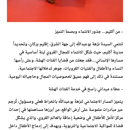
– من أكليم… جذور الانتماء وبصمة التميّز
تنتمي السيدة نزهة بوعبدالله إلى جهة الشرق، إقليم بركان، وتحديداً
مدينة أكليم، حيث شكّل الانتماء للمجال القروي لبنة أساسية في
مسارها الإنساني…فقد جعلت من قضايا الفئات الهشة، وعلى رأسها
النساء والأطفال والفتيات القرويات، جوهر تدخلاتها الاجتماعية،
مستندة في ذلك إلى فهم عميق لخصوصيات المجال وحاجياته اليومية.
– عطاء ميداني راسخ في خدمة الفئات الهشة
يتميّز المسار الاجتماعي لنزهة بوعبدالله بانخراط فعلي ومسؤول، تُرجم
عبر مبادرات ملموسة على أرض الواقع، من أبرزها مساهمتها في إحداث
مركز الأمل للأطفال في وضعية إعاقة بالعالم القروي، والذي يشكّل
فضاءً للمواكبة الاجتماعية والتربوية، ويهدف إلى إدماج الأطفال داخل