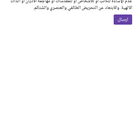
عدم الإساءة للكاتب أو للأشخاص أو للمقدسات أو مهاجمة الأديان أو الذات
الالهية. والابتعاد عن التحريض الطائفي والعنصري والشتائم.