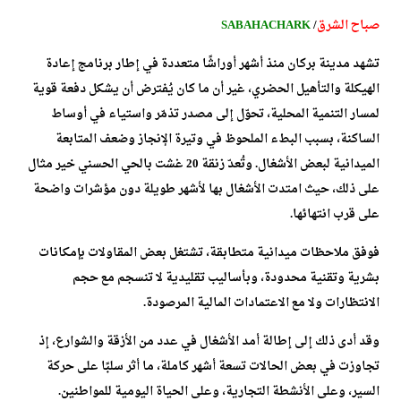
صباح الشرق
/
SABAHACHARK
تشهد مدينة بركان منذ أشهر أوراشًا متعددة في إطار برنامج إعادة
الهيكلة والتأهيل الحضري، غير أن ما كان يُفترض أن يشكل دفعة قوية
لمسار التنمية المحلية، تحوّل إلى مصدر تذمّر واستياء في أوساط
الساكنة، بسبب البطء الملحوظ في وتيرة الإنجاز وضعف المتابعة
الميدانية لبعض الأشغال. وتُعدّ زنقة 20 غشت بالحي الحسني خير مثال
على ذلك، حيث امتدت الأشغال بها لأشهر طويلة دون مؤشرات واضحة
على قرب انتهائها.
فوفق ملاحظات ميدانية متطابقة، تشتغل بعض المقاولات بإمكانات
بشرية وتقنية محدودة، وبأساليب تقليدية لا تنسجم مع حجم
الانتظارات ولا مع الاعتمادات المالية المرصودة.
وقد أدى ذلك إلى إطالة أمد الأشغال في عدد من الأزقة والشوارع، إذ
تجاوزت في بعض الحالات تسعة أشهر كاملة، ما أثر سلبًا على حركة
السير، وعلى الأنشطة التجارية، وعلى الحياة اليومية للمواطنين.