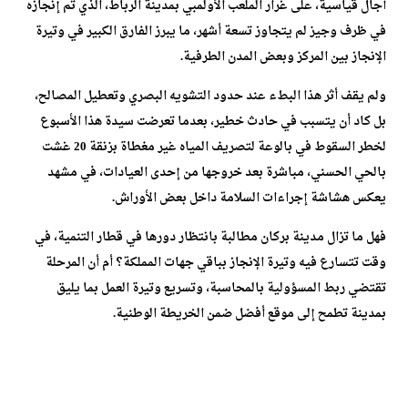
آجال قياسية، على غرار الملعب الأولمبي بمدينة الرباط، الذي تم إنجازه
في ظرف وجيز لم يتجاوز تسعة أشهر، ما يبرز الفارق الكبير في وتيرة
الإنجاز بين المركز وبعض المدن الطرفية.
ولم يقف أثر هذا البطء عند حدود التشويه البصري وتعطيل المصالح،
بل كاد أن يتسبب في حادث خطير، بعدما تعرضت سيدة هذا الأسبوع
لخطر السقوط في بالوعة لتصريف المياه غير مغطاة بزنقة 20 غشت
بالحي الحسني، مباشرة بعد خروجها من إحدى العيادات، في مشهد
يعكس هشاشة إجراءات السلامة داخل بعض الأوراش.
فهل ما تزال مدينة بركان مطالبة بانتظار دورها في قطار التنمية، في
وقت تتسارع فيه وتيرة الإنجاز بباقي جهات المملكة؟ أم أن المرحلة
تقتضي ربط المسؤولية بالمحاسبة، وتسريع وتيرة العمل بما يليق
بمدينة تطمح إلى موقع أفضل ضمن الخريطة الوطنية.