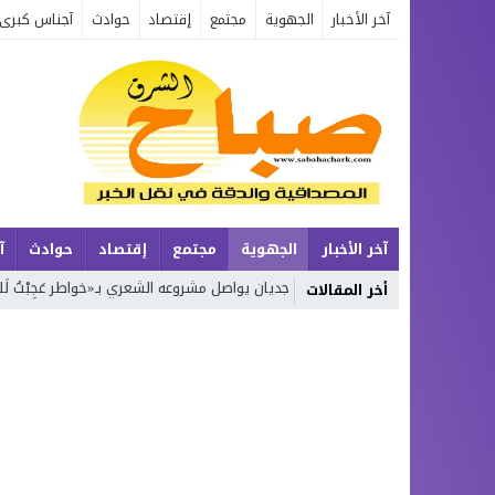
آخر الأخبار
الجهوية
مجتمع
إقتصاد
حوادث
آجناس كبرى
آخر الأخبار
الجهوية
مجتمع
إقتصاد
حوادث
آ
ة
محمد بوجديان يواصل مشروعه الشعري بـ«خواطر عَجِبْتُ لَكَ يَا زَمَن»… الجزء
أخر المقالات