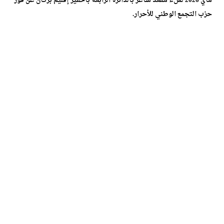
ماي 2026 لملء مقعد شاغر بالدائرة الرابعة بأحفير إقليم بركان عن فوز
حزب التجمع الوطني للأحرار.