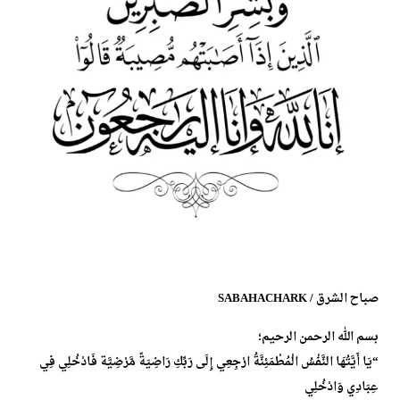
صباح الشرق / SABAHACHARK
بسم الله الرحمن الرحيم؛
“يَا أَيَّتُهَا النَّفْسُ الْمُطْمَئِنَّةُ ارْجِعِي إِلَى رَبِّكِ رَاضِيَةً مَّرْضِيَّة فَادْخُلِي فِي
عِبَادِي وَادْخُلِي