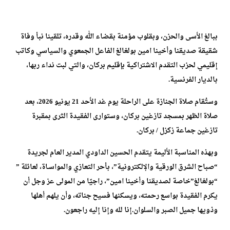
ببالغ الأسى والحزن، وبقلوب مؤمنة بقضاء الله وقدره، تلقينا نبأ وفاة
شقيقة صديقنا وأخينا امين بولغالغ الفاعل الجمعوي والسياسي وكاتب
إقليمي لحزب التقدم الاشتراكية بإقليم بركان، والتي لبت نداء ربها،
بالديار الفرنسية.
وستُقام صلاة الجنازة على الراحلة يوم غد الأحد 21 يونيو 2026، بعد
صلاة الظهر بمسجد تازغين بركان، وستوارى الفقيدة الثرى بمقبرة
تازغين جماعة زكزل / بركان.
وبهذه المناسبة الأليمة يتقدم الحسين الداودي المدير العام لجريدة
“صباح الشرق الورقية والإلكترونية”، بأحر التعازي والمواسـاة، لعائلة ”
“بولغالغ”خاصة لصديقنا وأخينا امين”، راجيًا من المولى عز وجل أن
يكرم الفقيدة بواسع رحمته، ويسكنها فسيح جناته، وأن يلهم أهلها
وذويها جميل الصبر والسلوان.إنا لله وإنا إليه راجعون.