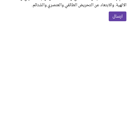
الالهية. والابتعاد عن التحريض الطائفي والعنصري والشتائم.