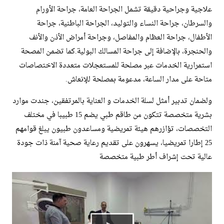
علاجية وجراحية دقيقة تشمل الجراحة العامة، جراحة الأورام
والسرطان، جراحة النساء والتوليد، الجراحة الباطنية، جراحة
الأطفال، جراحة العظام والمفاصل، وجراحة أمراض الأذن والأنف
والحنجرة، بالإضافة إلى جراحة المسالك البولية.كما تضمن المصحة
استمرارية الخدمات عبر مصلحة للمستعجلات متعددة الاختصاصات
متاحة على مدار الساعة، مدعومة بمصلحة للإنعاش.
​ولضمان تدبير أمثل لسلة الخدمات و العناية بالمرتفقين، جندت موارد
بشرية متخصصة تتكون من طاقم طبي يضم 15 طبيبا في مختلف
التخصصات، تؤازرهم هيئة تمريضية ومساعدون طبيون يبلغ قوامهم
25 إطارا تمريضيا، يسهرون على تقديم رعاية صحية آمنة ذات جودة
عالية تحت إشراف أطر طبية متخصصة