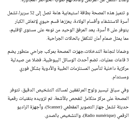
وعناء التنقل عن المرضى وعائلاتهم صوب الحواضر المجاورة.
​و تتميز هذه المصحة بطاقة استيعابية هامة تصل إلى 52 سريرا،تشمل
أسرة الاستشفاء وأقسام الولادة، يعززها قسم حيوي لإنعاش الكبار
يتوفر على 8 أسرة، يعد المرفق الوحيد من نوعه على مستوى الإقليم،
مما يمثل صمام أمان للتكفل بالحالات الجراحية.
وضمانا لنجاعة التدخلات،جهزت المصحة بمركب جراحي متطور يضم
3 قاعات عمليات، تضم أحدث الوسائل البيوطبية، فضلا عن صيدلية
مركزية داخلية لتأمين المستلزمات الطبية والأدوية بشكل فوري
ومستدام.
​وفي سياق تيسير ولوج المرتفقين لمسالك التشخيص الدقيق، تتوفر
المصحة على مركز متكامل للفحص بالأشعة، تم تزويده بتقنيات رقمية
حديثة تشمل جهاز التصوير المقطعي (Scanner)، وأجهزة الراديو
الرقمي (Radio numérique)، والتشخيص بالصدى.