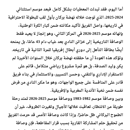
أما اليوم، فقد تبدلت المعطيات بشكل كامل. فبعد موسم استثنائي
2024-2025، الذي توجت خلاله نهضة بركان بأول لقب للبطولة الاحترافية
في تاريخها، واصل الفريق تأكيد مكانته ضمن كبار الكرة الوطنية،
بإنهائه موسم 2025-2026 في المركز الثاني، وهو إنجاز لا يعيد فقط
الوصافة التاريخية إلى خزائن النادي بعد غياب دام 43 عامًا، بل يمنحه
أيضًا بطاقة التأهل إلى دوري أبطال إفريقيا للمرة الثانية في تاريخه.
وتؤكد هذه العودة أن ما حققته نهضة بركان خلال السنوات الأخيرة لم
يكن وليد الصدفة، بل هو ثمرة مشروع رياضي متكامل، قائم على
الاستقرار الإداري والتقني، وحسن التسيير، والاستثمار في بناء فريق
قادر على المنافسة على جميع الواجهات، وهو ما مكن النادي من فرض
نفسه ضمن نخبة الأندية المغربية والإفريقية.
وبين وصافة موسم 1982-1983 ووصافة موسم 2025-2026 تمتد رحلة
طويلة من الانتظار، تعاقبت خلالها الأجيال وتغيرت الظروف، غير أن
الطموح البركاني ظل حاضرًا. وإذا كانت وصافة الأمس قد حرمت الفريق
من تحقيق حلم المشاركة القارية بسبب قرار المقاطعة، فإن وصافة