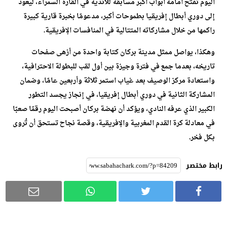
اليوم تفتح أمامه أبواب أكبر مسابقة للأندية في القارة السمراء، ليعود
إلى دوري أبطال إفريقيا بطموحات أكبر، مدعومًا بخبرة قارية كبيرة
راكمها من خلال مشاركاته المتتالية في المنافسات الإفريقية.
وهكذا، يواصل ممثل مدينة بركان كتابة واحدة من أزهى صفحات
تاريخه، بعدما جمع في فترة وجيزة بين أول لقب للبطولة الاحترافية،
واستعادة مركز الوصيف بعد غياب استمر ثلاثة وأربعين عامًا، وضمان
المشاركة الثانية في دوري أبطال إفريقيا، في إنجاز يجسد التطور
الكبير الذي عرفه النادي، ويؤكد أن نهضة بركان أصبحت اليوم رقمًا صعبًا
في معادلة كرة القدم المغربية والإفريقية، وقصة نجاح تستحق أن تُروى
بكل فخر.
رابط مختصر