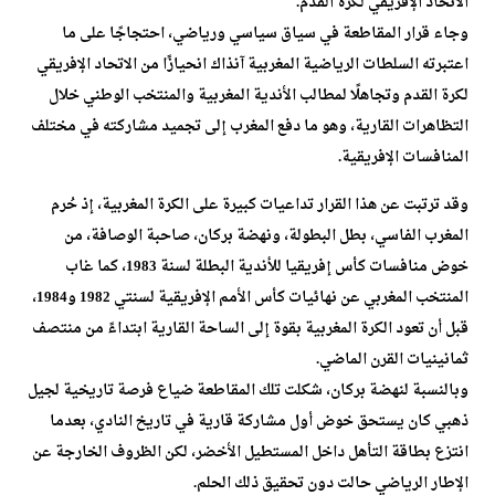
الاتحاد الإفريقي لكرة القدم.
وجاء قرار المقاطعة في سياق سياسي ورياضي، احتجاجًا على ما
اعتبرته السلطات الرياضية المغربية آنذاك انحيازًا من الاتحاد الإفريقي
لكرة القدم وتجاهلًا لمطالب الأندية المغربية والمنتخب الوطني خلال
التظاهرات القارية، وهو ما دفع المغرب إلى تجميد مشاركته في مختلف
المنافسات الإفريقية.
وقد ترتبت عن هذا القرار تداعيات كبيرة على الكرة المغربية، إذ حُرم
المغرب الفاسي، بطل البطولة، ونهضة بركان، صاحبة الوصافة، من
خوض منافسات كأس إفريقيا للأندية البطلة لسنة 1983، كما غاب
المنتخب المغربي عن نهائيات كأس الأمم الإفريقية لسنتي 1982 و1984،
قبل أن تعود الكرة المغربية بقوة إلى الساحة القارية ابتداءً من منتصف
ثمانينيات القرن الماضي.
وبالنسبة لنهضة بركان، شكلت تلك المقاطعة ضياع فرصة تاريخية لجيل
ذهبي كان يستحق خوض أول مشاركة قارية في تاريخ النادي، بعدما
انتزع بطاقة التأهل داخل المستطيل الأخضر، لكن الظروف الخارجة عن
الإطار الرياضي حالت دون تحقيق ذلك الحلم.