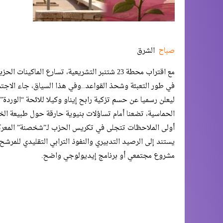
صباح
الشرق
​مع اقتراب محطة 23 شتنبر التشريعية، تسارع الم
في طور التعبئة وشحذ القواعد..وفي هذا السياق، جاء الاجتماع
ليعلن رسميا عن حسم تزكية رابح إيناو وكيلا للائحة “الوردة”. 
الحماسية، تضعنا أمام تساؤلات بنيوية حارقة حول طبيعة الخ
​أولى الملاحظات تتجلى في تكريس الحزب لـ”شخصنة” المعركة ال
يستند إلى الرصيد التدبيري والنفوذ الترابي التقليدي للمر
مشروع مجتمعي أو برنامج إيديولوجي واضح.