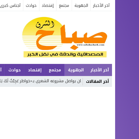
آخر الأخبار
الجهوية
مجتمع
إقتصاد
حوادث
آجناس كبرى
آخر الأخبار
الجهوية
مجتمع
إقتصاد
حوادث
آ
ة
محمد بوجديان يواصل مشروعه الشعري بـ«خواطر عَجِبْتُ لَكَ يَا زَمَن»… الجزء
أخر المقالات