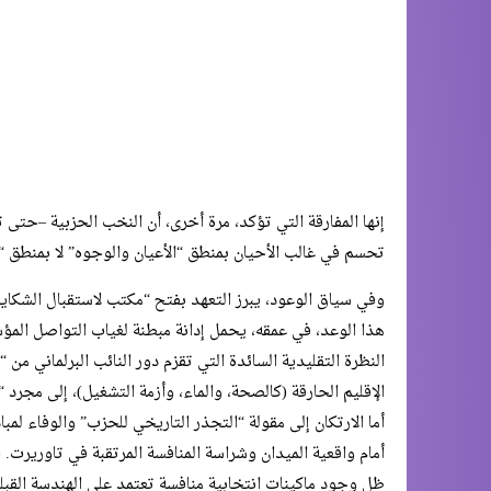
إنها المفارقة التي تؤكد، مرة أخرى، أن النخب الحزبية –حتى ت
تحسم في غالب الأحيان بمنطق “الأعيان والوجوه” لا بمنطق “ال
​وفي سياق الوعود، يبرز التعهد بفتح “مكتب لاستقبال الشكايات
هذا الوعد، في عمقه، يحمل إدانة مبطنة لغياب التواصل المؤسسا
النظرة التقليدية السائدة التي تقزم دور النائب البرلماني 
الإقليم الحارقة (كالصحة، والماء، وأزمة التشغيل)، إلى مجر
​أما الارتكان إلى مقولة “التجذر التاريخي للحزب” والوفاء لمب
أمام واقعية الميدان وشراسة المنافسة المرتقبة في تاوريرت. 
ظل وجود ماكينات انتخابية منافسة تعتمد على الهندسة القبل