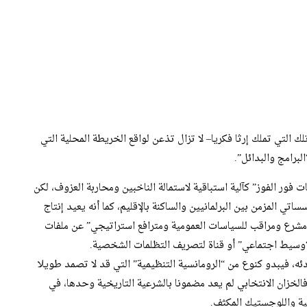
لك التي تملك إرثا فكريا– لا تزال تذعن لواقع الخريطة المحلية التي
برامج والبدائل”.
 فور الفوز” كآلية استباقية لاستمالة الناخبين ومحاربة العزوف، لكن
تي المزمن بين البرلمانيين والساكنة بالإقليم، كما أنه يعيد إنتاج
من “مشرع ومراقب للسياسات العمومية ومترافع استراتيجي” عن ملفات
د “وسيط اجتماعي” أو قناة لتصريف التظلمات الشخصية.
ادئه، فيبدو كنوع من “الرومانسية التنظيمية” التي قد لا تصمد طويلا
فالخزان الانتخابي لم يعد مضمونا بالشرعية التاريخية وحدها، في
ية واللوجستيك المكثف.