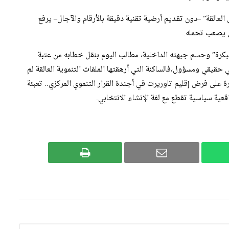
عالقة” –دون تقديم أرضية تقنية دقيقة بالأرقام والآجال– يرفع
 يصعب تحمله.
لمبكرة” وحسم جبهته الداخلية، مطالب اليوم بنقل خطابه من عتبة
 حقيقي ومسؤول،فالساكنة التي أرهقتها الملفات التنموية العالقة لم
على فرض إقليم تاوريرت في أجندة القرار التنموي المركزي.. تعبئة
ية سياسية تقطع مع لغة الإنشاء الانتخابي.