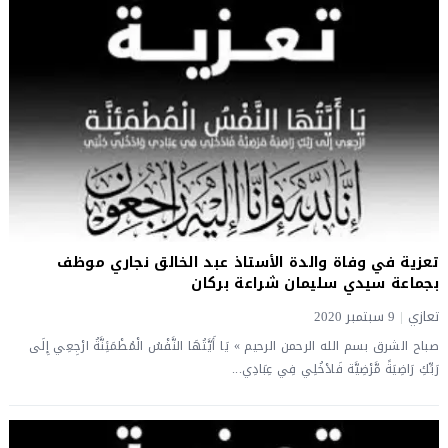
تعزية في وفاة والدة الأستاذ عبد الخالق نجاري موظف
بجماعة سيدي سليمان شراعة بركان
تعازي
|
9 سبتمبر 2020
صباح الشرق بسم الله الرحمن الرحيم » يَا أَيَّتُهَا النَّفْسُ الْمُطْمَئِنَّةُ ارْجِعِي إِلَى
رَبِّكِ رَاضِيَةً مَّرْضِيَّة فَادْخُلِي فِي عِبَادِي...