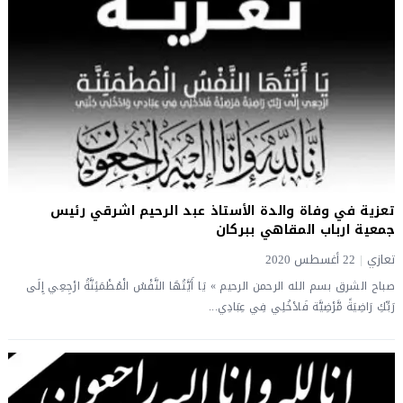
تعزية في وفاة والدة الأستاذ عبد الرحيم اشرقي رئيس
جمعية ارباب المقاهي ببركان
تعازي
|
22 أغسطس 2020
صباح الشرق بسم الله الرحمن الرحيم » يَا أَيَّتُهَا النَّفْسُ الْمُطْمَئِنَّةُ ارْجِعِي إِلَى
رَبِّكِ رَاضِيَةً مَّرْضِيَّة فَادْخُلِي فِي عِبَادِي...