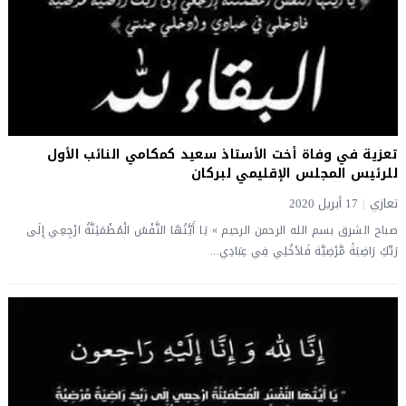
تعزية في وفاة أخت الأستاذ سعيد كمكامي النائب الأول
للرئيس المجلس الإقليمي لبركان
تعازي
|
17 أبريل 2020
صباح الشرق بسم الله الرحمن الرحيم » يَا أَيَّتُهَا النَّفْسُ الْمُطْمَئِنَّةُ ارْجِعِي إِلَى
رَبِّكِ رَاضِيَةً مَّرْضِيَّة فَادْخُلِي فِي عِبَادِي...