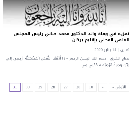
تعزية في وفاة والد الدكتور محمد حباني رئيس المجلس
العلمي المحلي بإقليم بركان
تعازي
|
14 يناير 2020
صباح الشرق بسم الله الرحمن الرحيم » يَا أَيَّتُهَا النَّفْسُ الْمُطْمَئِنَّةُ ارْجِعِي إِلَى
رَبِّكِ رَاضِيَةً مَّرْضِيَّة فَادْخُلِي فِي...
الأولى »
«
10
20
27
28
29
30
31