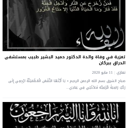
تعزية في وفاة والدة الدكتور حميد البشير طبيب بمستشفى
الدراق ببركان
تعازي
|
11 مايو 2020
صباح الشرق بسم الله الرحمن الرحيم » يَا أَيَّتُهَا النَّفْسُ الْمُطْمَئِنَّةُ ارْجِعِي إِلَى
رَبِّكِ رَاضِيَةً مَّرْضِيَّة فَادْخُلِي فِي عِبَادِي...