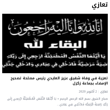
تعازي
تعزية في وفاة شقيق عزيز العايدي رئيس مصلحة تصحيح
الإمضاء بجماعة زكزل
تعازي
|
2 أكتوبر 2020
صباح الشرق بسم الله الرحمن الرحيم » يَا أَيَّتُهَا النَّفْسُ الْمُطْمَئِنَّةُ ارْجِعِي إِلَى
رَبِّكِ رَاضِيَةً مَّرْضِيَّة فَادْخُلِي فِي عِبَادِي...