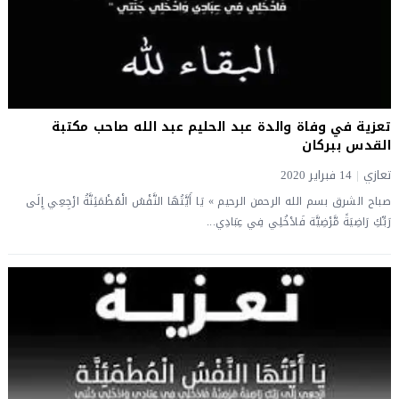
تعزية في وفاة والدة عبد الحليم عبد الله صاحب مكتبة
القدس ببركان
تعازي
|
14 فبراير 2020
صباح الشرق بسم الله الرحمن الرحيم » يَا أَيَّتُهَا النَّفْسُ الْمُطْمَئِنَّةُ ارْجِعِي إِلَى
رَبِّكِ رَاضِيَةً مَّرْضِيَّة فَادْخُلِي فِي عِبَادِي...