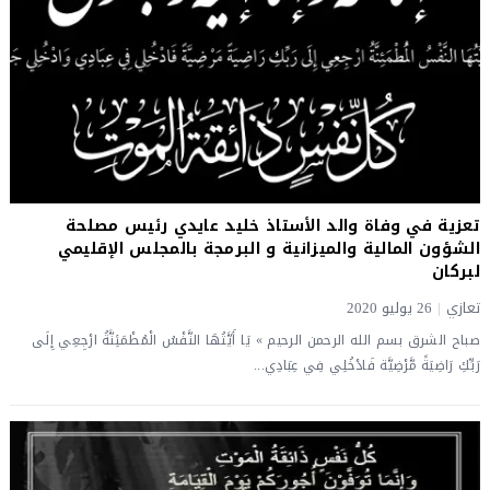
تعزية في وفاة والد الأستاذ خليد عايدي رئيس مصلحة
الشؤون المالية والميزانية و البرمجة بالمجلس الإقليمي
لبركان
تعازي
|
26 يوليو 2020
صباح الشرق بسم الله الرحمن الرحيم » يَا أَيَّتُهَا النَّفْسُ الْمُطْمَئِنَّةُ ارْجِعِي إِلَى
رَبِّكِ رَاضِيَةً مَّرْضِيَّة فَادْخُلِي فِي عِبَادِي...