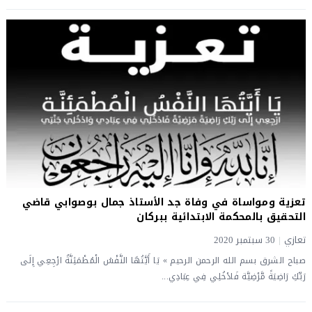
تعزية ومواساة في وفاة جد الأستاذ جمال بوصوابي قاضي
التحقيق بالمحكمة الابتدائية ببركان
تعازي
|
30 سبتمبر 2020
صباح الشرق بسم الله الرحمن الرحيم » يَا أَيَّتُهَا النَّفْسُ الْمُطْمَئِنَّةُ ارْجِعِي إِلَى
رَبِّكِ رَاضِيَةً مَّرْضِيَّة فَادْخُلِي فِي عِبَادِي...