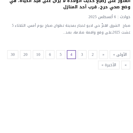
العثور على رضيع حديث الولادة لا يزال على قيد الحياة، في
وضع صحي حرج، قرب أحد المنازل
حوادث
|
6 أغسطس 2025
صباح الشرق اهتزّ حي اديو لحجار بمدينة تطوان صباح يوم أمس، الثلاثاء 5
غشت 2025،على وقع واقعة صادمة، بعد...
الأولى »
«
2
3
4
5
6
10
20
30
»
الأخيرة »