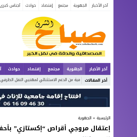
آخر الأخبار
الجهوية
مجتمع
إقتصاد
حوادث
آجناس كبرى
آخر الأخبار
الجهوية
مجتمع
إقتصاد
حوادث
آ
إطلاق حصة إضافية من الدعم الاستثنائي لمهنيي النقل الطرقي
أكو
أخر المقالات
الرئيسية
»
الجهوية
إعتقال مروجي أقراص “إكستازي” بأحفير