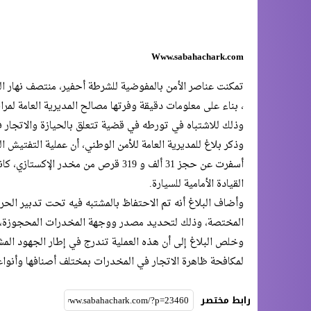
Www.sabahachark.com
تمكنت عناصر الأمن بالمفوضية للشرطة أحفير، منتصف نهار اليوم الاثنين 
، بناء على معلومات دقيقة وفرتها مصالح المديرية العامة ل
وذلك للاشتباه في تورطه في قضية تتعلق بالحيازة والاتجار ف
وذكر بلاغ للمديرية العامة للأمن الوطني، أن عملية التفتيش ا
أسفرت عن حجز 31 ألف و 319 قرص من م
القيادة الأمامية للسيارة.
وأضاف البلاغ أنه تم الاحتفاظ بالمشتبه فيه تحت تدبير الحر
المختصة، وذلك لتحديد مصدر ووجهة المخدرات المحجوزة، 
وخلص البلاغ إلى أن هذه العملية تندرج في إطار الجهود المش
لمكافحة ظاهرة الاتجار في المخدرات بمختلف أصنافها وأنواعه
رابط مختصر