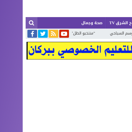
 الشرق TV
صحة وجمال
“منتخبو الظل” لا تلمس لهم أثرا في ميدان ولا تراهم في نشاط رسمي ولا مح