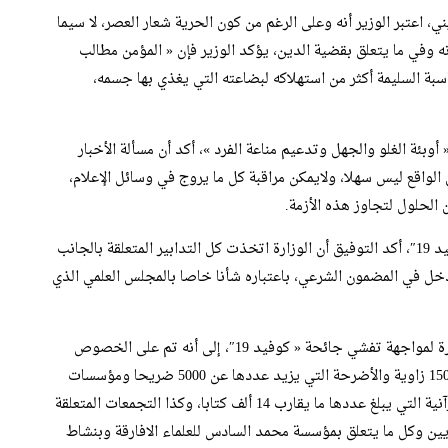
، اعتبر الوزير أنه وعلى الرغم من كون الحرية شعار العصر، لا سيما
ه وفي ما يتعلق بقضية الدين، يؤكد الوزير فإن « المؤمن مطالب
بة السليمة أكثر من استهلاكه لبضاعته التي يغذي بها جسمه،
بئة الغلو والجهل وتدعيم مناعة الفرد »، أكد أن مسألة الأخبار
 الواقع ليس سهلا، ولايمكن مراقبة كل ما يروج في وسائل الإعلام،
 الحلول لتجاوز هذه الأزمة.
وفي ما يتعلق بمسألة التدابير المتخذة للحد من تفشي « كوفيد 19″، أكد التوفيق أن الوزارة اتخذت كل التدابير المتعلقة بالجانب
دخل في المضمون الشرعي، باعتباره شأنا خاصا بالمجلس العلمي الذي
وأشار أيضا، في إطار الإجراءات والتدابير التي اتخذتها الوزارة لمواجهة تفشي جائحة « كوفيد 19″، إلى أنه تم على الخصوص
إغلاق 52 ألف مسجدا والزوايا التي يبلغ عددها ما يقرب من 1500 زاوية والأضرحة التي يزيد عددها عن 5000 ضريحا ومؤسسات
التعليم العتيق التي يقارب عددها 300 مؤسسة والكتاتيب القرآنية التي يبلغ عددها ما يقارب 14 ألف كتابا، وكذا التجمعات المتعلقة
عاهد جامعة القرويين وكل ما يتعلق بمؤسسة محمد السادس للعلماء الافارقة وبنشاط