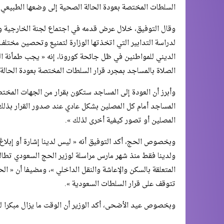
السلطات المختصة بعودة الحالة الصحية إلى وضعها الطبيعي.
وقال التوفيق، خلال عرض قدمه في اجتماع لجنة الخارجية وال
لدراسة التدابير التي اتخذتها الوزارة لتمنيع وتحصين مختلف
الديني للمواطنين في ظل جائحة كورونا، إنه « يجب طمأنة الم
الصلاة بالمساجد بمجرد قرار السلطات المختصة بعودة الحالة
وأبرز أن العودة إلى المساجد ستكون بقرار من الجهات المختص
المساجد أمام كل المصلين بشكل عادي عند صدور القرار بذلك
المصلين أو تصور كيفية أخرى لذلك ».
وبخصوص الحج، أكد التوفيق أنه « ليس لدينا إشارة أو إبلاغ 
ولدينا فقط منذ شهر مارس مراسلة لوزير الحج السعودي تطالب
المتعلقة بالسكن والإعاشة والنقل الداخلي »، ومضيفا أن « ال
تتوقف على قرار السلطات السعودية ».
وبخصوص عيد الأضحى، أكد الوزير أن الوقت ما يزال مبكرا للح