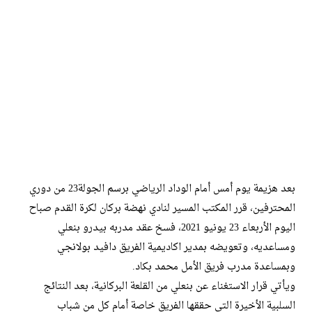
بعد هزيمة يوم أمس أمام الوداد الرياضي برسم الجولة23 من دوري
المحترفين، قرر المكتب المسير لنادي نهضة بركان لكرة القدم صباح
اليوم الأربعاء 23 يونيو 2021، فسخ عقد مدربه بيدرو بنعلي
ومساعديه، وتعويضه بمدير اكاديمية الفريق دافيد بولانجي
وبمساعدة مدرب فريق الأمل محمد بكاد.
ويأتي قرار الاستغناء عن بنعلي من القلعة البركانية، بعد النتائج
السلبية الأخيرة التي حققها الفريق خاصة أمام كل من شباب