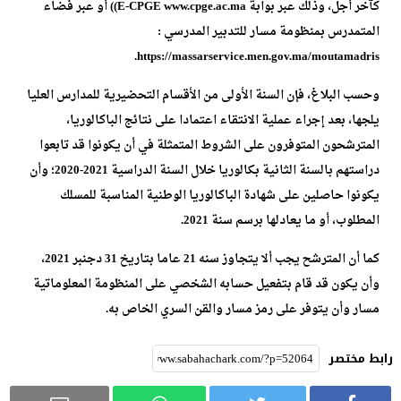
كآخر أجل، وذلك عبر بوابة E-CPGE www.cpge.ac.ma)) أو عبر فضاء
المتمدرس بمنظومة مسار للتدبير المدرسي :
https://massarservice.men.gov.ma/moutamadris.
وحسب البلاغ، فإن السنة الأولى من الأقسام التحضيرية للمدارس العليا
يلجها، بعد إجراء عملية الانتقاء اعتمادا على نتائج الباكالوريا،
المترشحون المتوفرون على الشروط المتمثلة في أن يكونوا قد تابعوا
دراستهم بالسنة الثانية بكالوريا خلال السنة الدراسية 2021-2020؛ وأن
يكونوا حاصلين على شهادة الباكالوريا الوطنية المناسبة للمسلك
المطلوب، أو ما يعادلها برسم سنة 2021.
كما أن المترشح يجب ألا يتجاوز سنه 21 عاما بتاريخ 31 دجنبر 2021،
وأن يكون قد قام بتفعيل حسابه الشخصي على المنظومة المعلوماتية
مسار وأن يتوفر على رمز مسار والقن السري الخاص به.
رابط مختصر