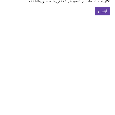
الالهية. والابتعاد عن التحريض الطائفي والعنصري والشتائم.