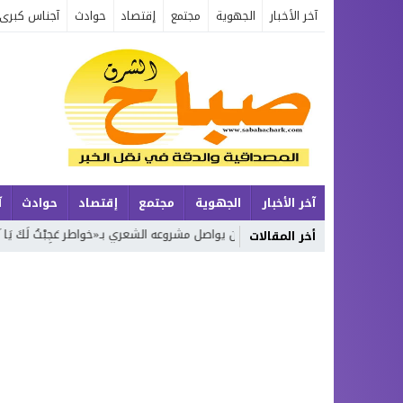
آخر الأخبار
الجهوية
مجتمع
إقتصاد
حوادث
آجناس كبرى
آخر الأخبار
الجهوية
مجتمع
إقتصاد
حوادث
آ
محمد بوجديان يواصل مشروعه الشعري بـ«خواطر عَجِبْتُ لَكَ يَا زَمَن»… الجزء الرابع
أخر المقالات