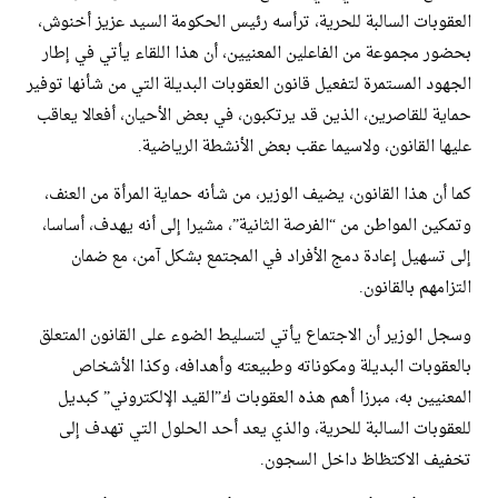
العقوبات السالبة للحرية، ترأسه رئيس الحكومة السيد عزيز أخنوش،
بحضور مجموعة من الفاعلين المعنيين، أن هذا اللقاء يأتي في إطار
الجهود المستمرة لتفعيل قانون العقوبات البديلة التي من شأنها توفير
حماية للقاصرين، الذين قد يرتكبون، في بعض الأحيان، أفعالا يعاقب
عليها القانون، ولاسيما عقب بعض الأنشطة الرياضية.
كما أن هذا القانون، يضيف الوزير، من شأنه حماية المرأة من العنف،
وتمكين المواطن من “الفرصة الثانية”، مشيرا إلى أنه يهدف، أساسا،
إلى تسهيل إعادة دمج الأفراد في المجتمع بشكل آمن، مع ضمان
التزامهم بالقانون.
وسجل الوزير أن الاجتماع يأتي لتسليط الضوء على القانون المتعلق
بالعقوبات البديلة ومكوناته وطبيعته وأهدافه، وكذا الأشخاص
المعنيين به، مبرزا أهم هذه العقوبات ك”القيد الإلكتروني” كبديل
للعقوبات السالبة للحرية، والذي يعد أحد الحلول التي تهدف إلى
تخفيف الاكتظاظ داخل السجون.