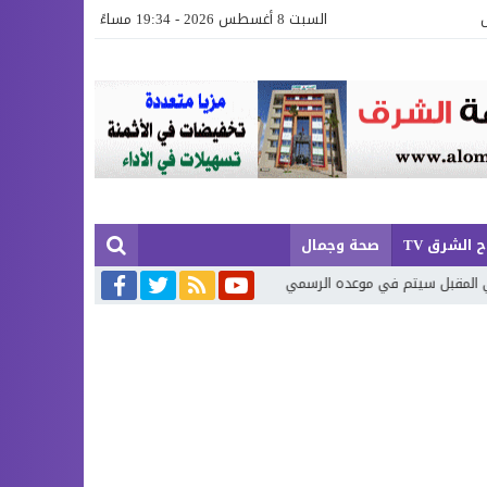
السبت 8 أغسطس 2026 - 19:34 مساءً
 الشرق TV
صحة وجمال
 الرسمي
العثور على جثة تطفو فوق مياه شاطئ «ثيزرا» بإقليم الدريوش