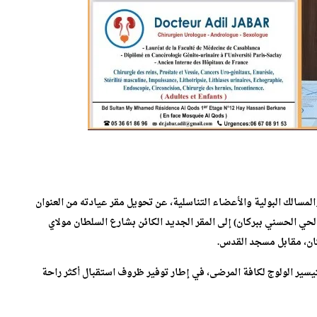
لمسالك البولية والأعضاء التناسلية، عن تحويل مقر عيادته من العنوان
سابق بزنقة فاس (إقامة رياض المدينة – الطابق الأول رقم 8 الحي الحسني ببركان) إلى المقر الجديد الكائن بشارع السلطان مولاي
سير الولوج لكافة المرضى، في إطار توفير ظروف استقبال أكثر راحة