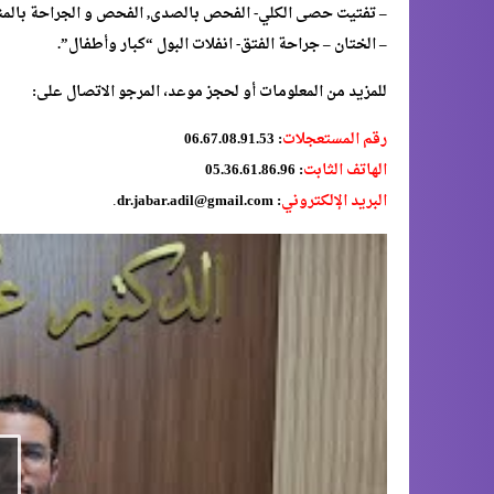
– تفتيت حصى الكلي- الفحص بالصدى, الفحص و الجراحة بالمن
– الختان – جراحة الفتق- انفلات البول “كبار وأطفال”.
للمزيد من المعلومات أو لحجز موعد، المرجو الاتصال على:
رقم المستعجلات
: 06.67.08.91.53
الهاتف الثابت
: 05.36.61.86.96
.
البريد الإلكتروني
: dr.jabar.adil@gmail.com