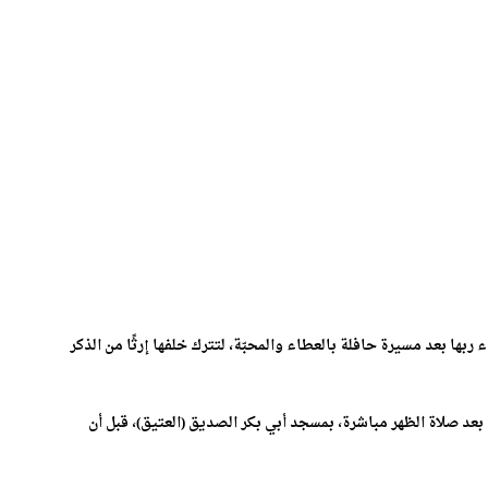
اء ربها بعد مسيرة حافلة بالعطاء والمحبّة، لتترك خلفها إرثًا من الذكر
ستُقام صلاة الجنازة على الراحلة يوم غد الأحد 20 أبريل 2025، بعد صلاة الظهر مباشرة، بمسجد أبي بكر الصديق (العتيق)، قبل أن