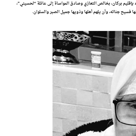
ناء بإقليم بركان، بخالص التعازي وصادق المواساة إلى عائلة “لحسيني”،
ا فسيح جناته، وأن يلهم أهلها وذويها جميل الصبر والسلوان.