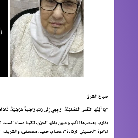
صباح الشرق
“يَا أَيَّتُهَا النَّفْسُ الْمُطْمَئِنَّةُ، ارْجِعِي إِلَى رَبِّكِ رَاضِيَةً مَرْضِيَّ
الإخوة “لحسيني الركادة”: عصام، حميد، مصطفى، والشريف، المع