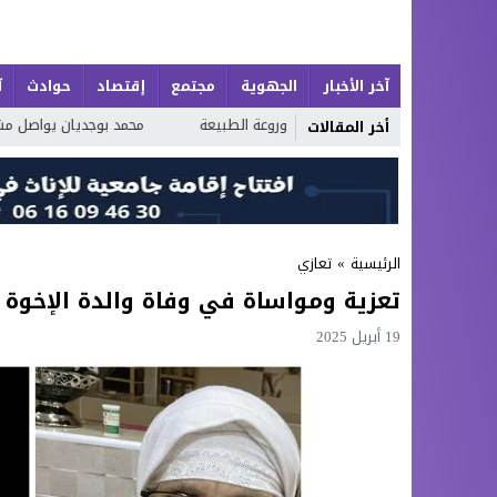
آخر الأخبار
الجهوية
مجتمع
إقتصاد
حوادث
آ
ة تجمع البحر وروعة الطبيعة
محمد بوجديان يواصل مشروعه الشعري بـ«خواطر عَج
أخر المقالات
الرئيسية
»
تعازي
تعزية ومواساة في وفاة والدة الإخوة 
19 أبريل 2025