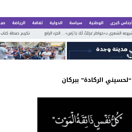
جناس كبرى
الوطنية
سياسة
الدولية
ثقافة
الرياضة
صبا
ِبْتُ لَكَ يَا زَمَن»… الجزء الرابع
تكريم حفظة كتاب الله في اختتام الدورة
“لحسيني الركادة” ببركان