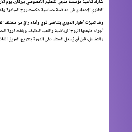
الثانوي الإعدادي في منافسة حماسية عكست روح المبادرة وال
وقد تميّزت أطوار الدوري بتنافس قوي وأداء راقٍ من مختلف ا
أجواء طبعتها الروح الرياضية واللعب النظيف. وبلغت ذروة الح
والتفاعل، قبل أن يُسدل الستار على الدورة بتتويج الفريق الفا