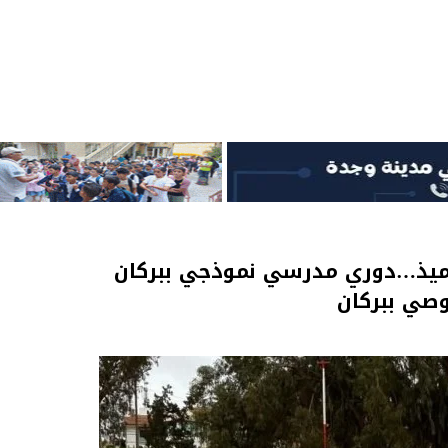
تلاميذ…دوري مدرسي نموذجي ببركان
صي ببركان