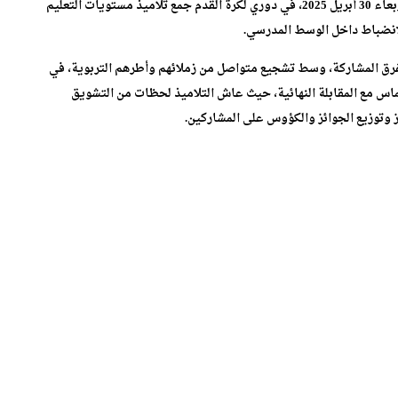
شارك تلاميذ مؤسسة منجي للتعليم الخصوصي ببركان، يوم الأربعاء 30 أبريل 2025، في دوري لكرة القدم جمع تلاميذ مستويات التعليم
انضباط داخل الوسط المدرسي.
لفرق المشاركة، وسط تشجيع متواصل من زملائهم وأطرهم التربوية، في
ماس مع المقابلة النهائية، حيث عاش التلاميذ لحظات من التشويق
ئز وتوزيع الجوائز والكؤوس على المشاركين.