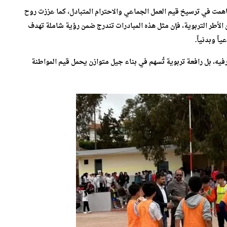
ت في ترسيخ قيم العمل الجماعي والاحترام المتبادل، كما عززت روح
الأطر التربوية، فإن مثل هذه المبادرات تندرج ضمن رؤية شاملة تهدف
اً وبدنياً.
فيه، بل رافعة تربوية تُسهم في بناء جيل متوازن يحمل قيم المواطنة