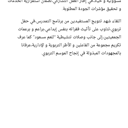
مسؤولية و حياد،في إطار العمل التشاركي،لضمان استمرارية الخدمات
و تحقيق مؤشرات الجودة المطلوبة.
اللقاء شهد تتويج المستفيدين من برنامج التمدرس،في حفل
تربوي،تناوب على تأثيث فقراته بنفس إبداعي،براعم و برعمات
الجمعيتين،إلى جانب وصلات تنشيطية “للعم مسعود” كما عرف
تكريم مجموعة من الفاعلين و الأطر التربوية و الإدارية،عرفانا
بالمجهودات المبذولة في إنجاح الموسم التربوي.