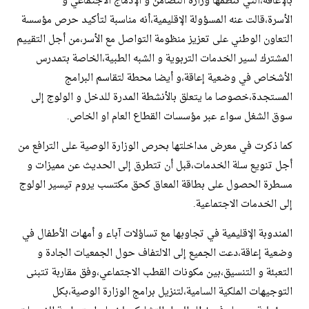
بالإعاقة،التي تنظمها وزارة التضامن و الإدماج الاجتماعي و
الأسرة،قالت عنه المسؤولة الإقليمية،أنه مناسبة لتأكيد حرص مؤسسة
التعاون الوطني على تعزيز منظومة التواصل مع الأسر،من أجل التقييم
المشترك لسير الخدمات التربوية و الشبه الطبية،الخاصة بتمدرس
الأشخاص في وضعية إعاقة،و أيضا محطة لتقاسم البرامج
المستجدة،خصوصا ما يتعلق بالأنشطة المدرة للدخل و الولوج إلى
سوق الشغل سواء عبر مؤسسات القطاع العام او الخاص.
كما ذكرت في معرض مداخلتها بحرص الوزارة الوصية على الترافع من
أجل تنويع سلة الخدمات،قبل أن تتطرق إلى الحديث عن مميزات و
مسطرة الحصول على بطاقة المعاق كحق مكتسب يروم تيسير الولوج
إلى الخدمات الاجتماعية.
المندوبة الإقليمية في تجاوبها مع تساؤلات آباء و أمهات الأطفال في
وضعية إعاقة،دعت الجميع إلى الالتفاف حول الجمعيات الجادة و
التعبئة و التنسيق،بين مكونات القطب الاجتماعي،وفق مقاربة تتبنى
التوجيهات الملكية السامية،لتنزيل برامج الوزارة الوصية،بكل