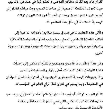
القرار جاء بعد تفاقم مظاهر الفوضى والعشوائية في عدد من الأقاليم،
حيث تحولت الأنشطة الرسمية إلى ساحات تصوير وبث مباشر تفتقر إلى
أبسط شروط المهنية، بل وتخللتها أحياناً خروقات للبروتوكولات
الرسمية المعتمدة في مثل هذه المناسبات.
وتأتي هذه التعليمات في سياق يتسم بتزايد الأصوات الداعية إلى
تنظيم القطاع الإعلامي المحلي، بما يضمن احترام الضوابط الأخلاقية
والمهنية من جهة، ويصون صورة المؤسسات العمومية وهيبتها من جهة
أخرى.
وفي هذا الإطار، دعا فاعلون ومهتمون بالشأن الإعلامي إلى إحداث
خلايا للتواصل داخل العمالات، تُعنى بتوفير المعطيات والصور
والفيديوهات الرسمية للصحفيين المهنيين، في احترام تام لحق المواطن
في المعلومة، وبما يسهم في تعزيز ثقة الرأي العام في المؤسسات.
القرار الجديد يُرتقب أن يُعيد الاعتبار للإعلام الجاد والمسؤول، ويحد من
ممارسات التطفل الإعلامي التي تسيء لمهنة الصحافة ولمكانة
الأنشطة الرسمية على حد سواء.