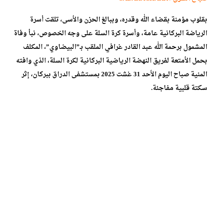
بقلوب مؤمنة بقضاء الله وقدره، وببالغ الحزن والأسى، تلقت أسرة
الرياضة البركانية عامة، وأسرة كرة السلة على وجه الخصوص، نبأ وفاة
المشمول برحمة الله عبد القادر غرافي الملقب بـ”البيضاوي”، المكلف
بحمل الأمتعة لفريق النهضة الرياضية البركانية لكرة السلة، الذي وافته
المنية صباح اليوم الأحد 31 غشت 2025 بمستشفى الدراق ببركان، إثر
سكتة قلبية مفاجئة.