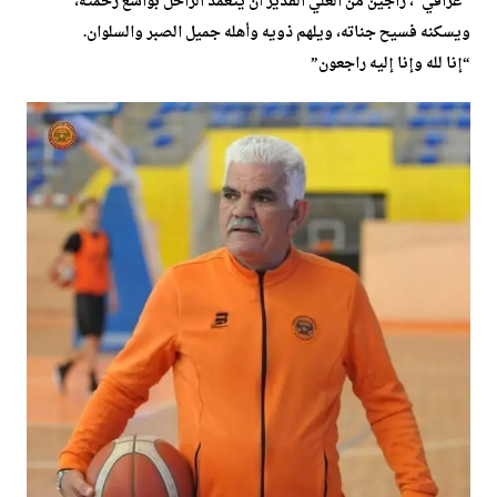
“غرافي”، راجين من العلي القدير أن يتغمد الراحل بواسع رحمته،
ويسكنه فسيح جناته، ويلهم ذويه وأهله جميل الصبر والسلوان.
“إنا لله وإنا إليه راجعون”