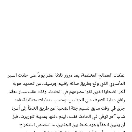
تمكنت المصالح المختصة، بعد مرور ثلاثة عشر يوماً على حادث السير
المأساوي الذي وقع بطريق صاكة بإقليم جرسيف، من تحديد هوية
آخر الضحايا الذين لقوا مصرعهم في الحادث، وذلك عقب مسار معقّد
رافق عملية التعرف على الجثامين. وحسب معطيات متطابقة، فقد
جرى في وقت سابق تسليم جثة الضحية عن طريق الخطأ إلى أسرة
شاب آخر توفي في الحادث نفسه، ليتم دفنها بمدينة تاوريرت، قبل
أن يتبين لاحقاً وجود خلط بين الجثتين، ما استدعى استخراج