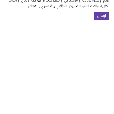
عدم الإساءة للكاتب أو للأشخاص أو للمقدسات أو مهاجمة الأديان أو الذات
الالهية. والابتعاد عن التحريض الطائفي والعنصري والشتائم.