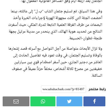
الجثمان بعد أربعة أيام وفق المساطر القانونية المعمول بها.
وفي هذا السياق، تم تسليم جثمان الشاب “ب.ل” إلى عائلته، بينما
أخضعت الجثة التي كانت مجهولة الهوية لإجراءات الخبرة وأخذ
البصمات من طرف الفرقة العلمية التابعة للدرك الملكي، حيث أسفرت
النتائج عن تحديد هوية الهالك، الذي ينحدر من مدينة مرتيل بجهة
طنجة–تطوان–الحسيمة.
ولا تزال الأبحاث متواصلة من أجل التواصل مع أسرته قصد إشعارها
بالوفاة وتسليم الجثمان، في وقت تعود فيه تفاصيل الحادث إلى
العاشر من دجنبر الجاري، حين أسفر اصطدام قوي بين سيارتين
خفيفتين عن مصرع ثلاثة أشخاص، مخلفاً حزناً عميقاً في صفوف
الساكنة.
رابط مختصر