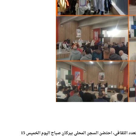
في مشهد وطني بليغ الدلالات، يزاوج بين الذاكرة التاريخية والتعدد الثقافي، احتضن السجن المحلي ببركان صباح اليوم الخميس 15