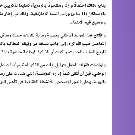
يناير 2026، احتفالًا وازنًا ومشحونًا بالرمزية، تخليدًا ل
بالاستقلال (11 يناير) ورأس السنة الأمازيغية، وذلك ف
وترسيخ قيم الانتماء.
وافتُتح هذا الموعد الوطني بمسيرة رمزية للنزلاء، حملت رسائل
الخامس طيب الله ثراه، إلى جانب نسخة من وثيقة المطالبة با
تاريخ المغرب الحديث، وأكدت أن الذاكرة الوطنية حاضرة بقوة
وتواصلت فقرات الحفل بترتيل آيات من الذكر الحكيم أضفت على 
الوطني، قبل أن تُلقى كلمة إدارة المؤسسة، التي شددت على رم
بالهوية، وعلى الدور الإصلاحي للأنشطة الثقافية في تأهيل النز