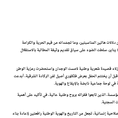
 دلالات هاتين المناسبتين، وما تجسّدانه من قيم الحرية والكرامة
والوحدة الوطنية، لتُعرض بعدها وصلة وثائقية خاصة بذكرى 11 يناير، سلطت الضوء على سياق تقديم وثيقة المطالبة بالاستقلال
النزلاء قصيدة شعرية وطنية لامست الوجدان واستحضرت رمزية الوطن
، قبل أن يختتم الحفل بعرض فلكلوري أصيل لفن الركادة الشرقية، أبدعت
 في لوحة جماعية نابضة بالإيقاع والهوية.
لمؤسسة، الذين تابعوا فقراته بروح وطنية عالية، في تأكيد على أهمية
ت السجنية.
صلاحية إنسانية، تجعل من التاريخ والهوية الوطنية رافعتين لإعادة بناء