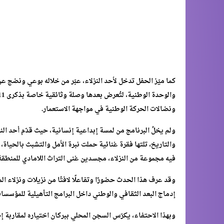
كما ميّز الحفل تدخل لأحد النزلاء، عبّر من خلاله بوعي ونضج عن
ونضالات الحركة الوطنية في مواجهة الاستعمار.
ولم يخلُ البرنامج من لمسة إبداعية إنسانية، حيث قدّم أحد 
والتاريخ، تلتها فقرة غنائية حملت نبرة الأمل والتشبث بالحياة
فيه مجموعة من النزلاء، مجسدين غنى التراث اللامادي للمنطقة
وقد عرف هذا الحدث حضورًا وتفاعلًا لافتًا من نزيلات ونزلاء ا
إدماج البعد الثقافي والوطني داخل البرامج التأهيلية للمؤسسا
وبهذا الاحتفاء، يكرّس السجن المحلي ببركان اختياره لمقاربة إ