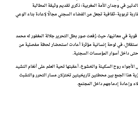
ذكريين خالدتين في وجدان الأمة المغربية: ذكرى تقديم وثيقة المطالبة
ي إطار مقاربة تربوية–ثقافية تجعل من الفضاء السجني مجالًا لإعادة بناء الوعي
 قوية في معانيها، حيث رُفعت صور بطل التحرير جلالة المغفور له محمد
لاستقلال، في لوحة إنسانية مؤثرة أعادت استحضار لحظة مفصلية من
 حتى داخل أسوار المؤسسات السجنية.
الأجواء روح السكينة والخشوع، أعقبتها تحية العلم على أنغام النشيد
زية هذا الجمع بين محطتين تاريخيتين تختزلان مسار التحرر والتشبث
لاء وإعادة إدماجهم داخل المجتمع.