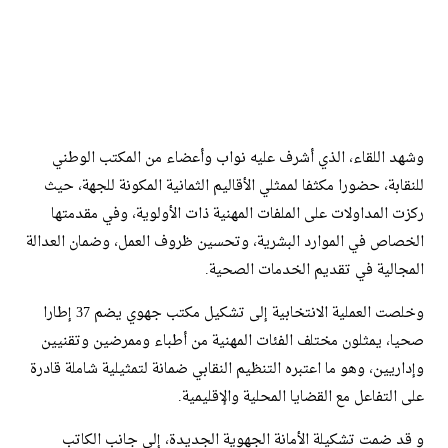
وشهد اللقاء، الذي أشرف عليه نواب وأعضاء من المكتب الوطني
للنقابة، حضورا مكثفا لممثلي الأقاليم الثمانية المكونة للجهة، حيث
ركزت المداولات على الملفات المهنية ذات الأولوية، وفي مقدمتها
الخصاص في الموارد البشرية، وتحسين ظروف العمل، وضمان العدالة
المجالية في تقديم الخدمات الصحية.
​وخلصت العملية الانتخابية إلى تشكيل مكتب جهوي يضم 37 إطارا
صحيا، يمثلون مختلف الفئات المهنية من أطباء وممرضين وتقنيين
وإداريين، وهو ما اعتبره التنظيم النقابي ضمانة لتمثيلية شاملة قادرة
على التفاعل مع القضايا المحلية والإقليمية.
و قد ضمت تشكيلة الأمانة الجهوية الجديدة، إلى جانب الكاتب