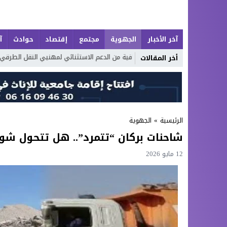
آخر الأخبار
الجهوية
مجتمع
إقتصاد
حوادث
آ
إطلاق حصة إضافية من الدعم الاستثنائي لمهنيي النقل الطرقي
أكوام
أخر المقالات
الرئيسية
»
الجهوية
​شاحنات بركان “تتمرد”.. هل تتحول شوار
12 مايو 2026