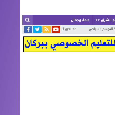
 الشرق TV
صحة وجمال
ياحي
“منتخبو الظل” لا تلمس لهم أثرا في ميدان ولا تراهم في نشاط رس