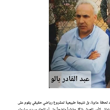
جرد لحظة عابرة، بل نتيجة طبيعية لمشروع رياضي حقيقي يقوم على
ى نهائي كأس العرش شكّل مؤشراً واضحاً على أن اتحاد سيدي سليمان