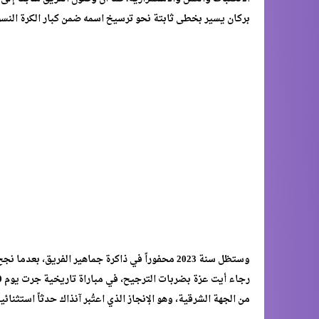
بركان يسير بخطى ثابتة نحو ترسيخ اسمه ضمن كبار الكرة النسو
وستظل سنة 2023 محفوراً في ذاكرة جماهير الفريق
من الجهة الشرقية، وهو الإنجاز الذي اعتُبر آنذاك حدثاً استثنائي