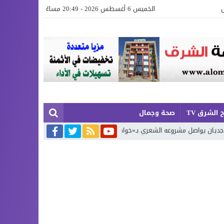
الخميس 6 أغسطس 2026 - 20:49 مساءً
 الشرق TV
صحة وجمال
اطر عَجِبْتُ لَكَ يَا زَمَن»… الجزء الرابع
تكريم حفظة كتاب الله في اختتام