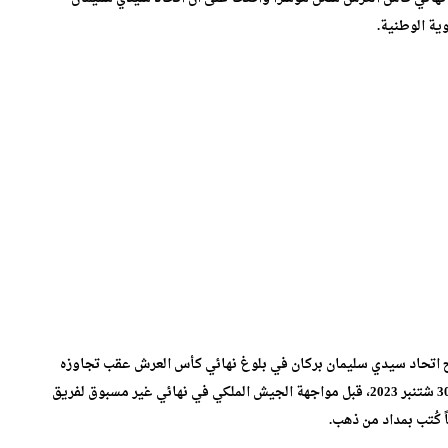
ية الوطنية.
، بعدما نجح اتحاد سيدي سليمان بركان في بلوغ نهائي كأس العرش عقب تجاوزه
رجاء أيت عزة بضربات الترجيح، في مباراة تاريخية جرت يوم 30 شتنبر 2023، قبل مواجهة الجيش الملكي في نهائي غير مسبوق لفريق
اً كُتب بمداد من ذهب.