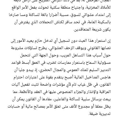
المجال المرخص له، بما في ذلك الترامي الصريح على أراض تابعة
للأملاك المخزنية، واجتياح منطقة سكنية تحولت بفعل الأمر الواقع
إلى امتداد عشوائي للسوق، مسببة أضرارا بالغة للساكنة ومسا صارخا
بالسكينة العامة، في تحد سافر لكناش التحملات الذي يفترض أن
يكون شريعة المتعاقدين.
​إن استمرار هذا العبث دون تسجيل أي تدخل حازم يعيد الأمور إلى
نصابها القانوني ويوقف الزحف العشوائي، يطرح تساؤلات مشروعة
حول أسباب هذا التساهل المريب، وحول الجهة التي تتحمل
مسؤولية السماح باستمرار ممارسات تضرب في العمق أبسط قواعد
التدبير السليم للملك العمومي والمجال الحضري، إذ يبدو جليا أن
هاجس المداخيل المالية أصبح يتقدم بقوة على اعتبارات احترام
القانون، في ظل غياب تام لأي مؤشرات واضحة تثبت تفعيل آليات
المراقبة والإنذار والجزاء المنصوص عليها في العقد والأنظمة، مما
يبعث برسائل سلبية للساكنة والفاعلين، مفادها أن القانون يمكن أن
يظل معلقا أو مجدوع الأنف متى تعلق الأمر بمصالح مالية أو حسابات
تدبيرية ضيقة.