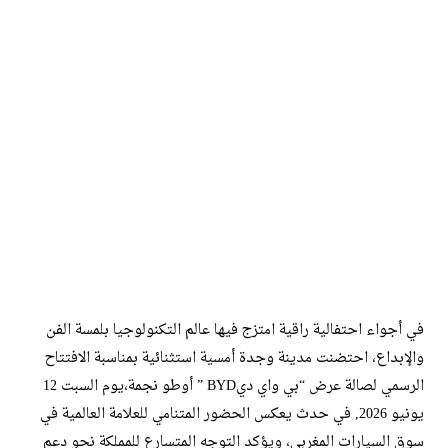
في أجواء احتفالية راقية امتزج فيها عالم التكنولوجيا بلمسة الفن
والإبداع، احتضنت مدينة وجدة أمسية استثنائية بمناسبة الافتتاح
الرسمي لصالة عرض “بي واي ديBYD ” أوطو نجمة،يوم السبت 12
يونيو 2026, في حدث يعكس الحضور المتنامي للعلامة العالمية في
سوق السيارات المغربي، ويؤكد التوجه المتسارع للمملكة نحو دعم