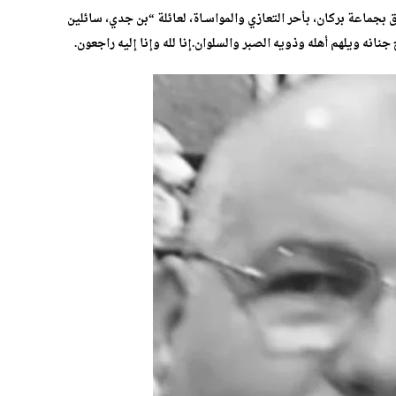
بجماعة بركان، بأحر التعازي والمواسـاة، لعائلة “بن جدي، سائلين
انه ويلهم أهله وذويه الصبر والسلوان.إنا لله وإنا إليه راجعون.