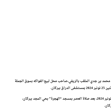
ته، محمد بن جدي الملقب بالريفي،صاحب محل لبيع الفواكه بسوق الجملة
بركان.
للإشارة،فصلاة الجنازة على الفقيد، ستكون يوم غد الثلاثاء 26 نونبر 2024، بعد صلاة العصر بمسجد “الهجرة” بحي المجد ببركان،
كان.