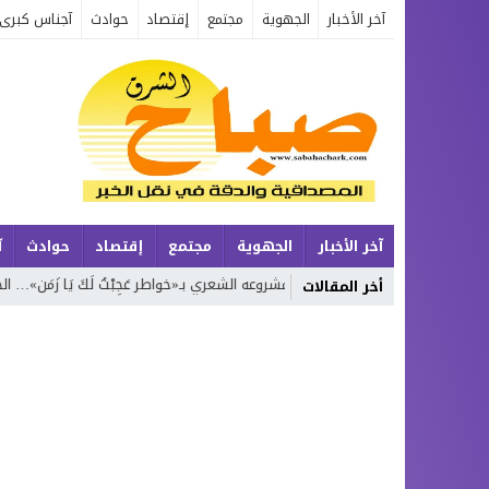
آخر الأخبار
الجهوية
مجتمع
إقتصاد
حوادث
آجناس كبرى
آخر الأخبار
الجهوية
مجتمع
إقتصاد
حوادث
آ
ديان يواصل مشروعه الشعري بـ«خواطر عَجِبْتُ لَكَ يَا زَمَن»… الجزء الرابع
تك
أخر المقالات