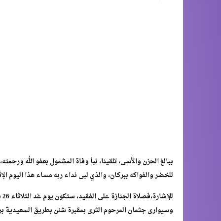
ببالغ الحزن والأسى، تلقينا، نبأ وفاة المشمول بعفو الله ورحم
للخضر والفواكه ببركان، والذي لبى نداء ربه مساء هذا اليوم الإثنين 25 نونبر 2024 بمستشفى الدراق ب
وسيوارى جثمان المرحوم الثرى بمقبرة شنن بطريق السعيدية بر