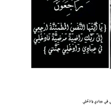
ْخُلِي فِي عِبَادِي وَادْخُلِي