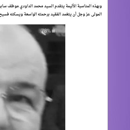
وبهذه المناسبة الأليمة يتقدم السيد محمد الداودي موظف سابق 
المولى عز وجل أن يتغمد الفقيد برحمته الواسعة ويسكنه فسيح جن