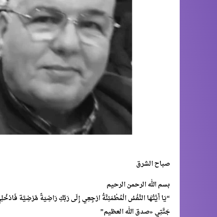
صباح الشرق
بسم الله الرحمن الرحيم
“يَا أَيَّتُهَا النَّفْسُ الْمُطْمَئِنَّةُ ارْجِعِي إِلَى رَبِّكِ رَاضِيَةً مَّرْضِيَّة فَاد
جَنَّتِي «صدق الله العظيم”