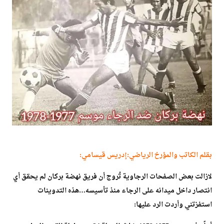
بقلم الكاتب والمؤرخ الرياضي:إدريس قيسامي:
لازالت بعض الصفحات الرجاوية تُروج أن فريق نهضة بركان لم يحقق أي
انتصار داخل ميدانه على الرجاء منذ تأسيسه…هذه التدوينات
استفزتني وأردت الرد عليها: