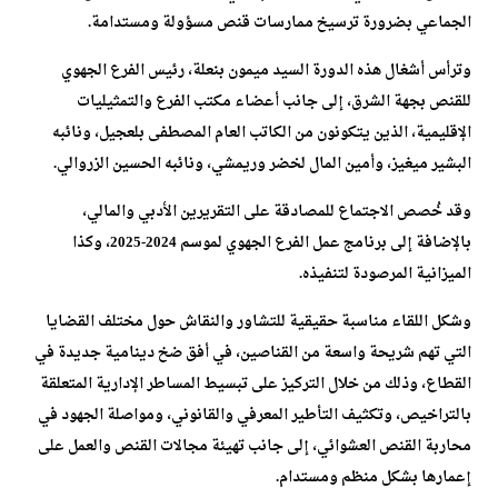
الجماعي بضرورة ترسيخ ممارسات قنص مسؤولة ومستدامة.
وترأس أشغال هذه الدورة السيد ميمون بنعلة، رئيس الفرع الجهوي
للقنص بجهة الشرق، إلى جانب أعضاء مكتب الفرع والتمثيليات
الإقليمية، الذين يتكونون من الكاتب العام المصطفى بلعجيل، ونائبه
البشير ميغيز، وأمين المال لخضر وريمشي، ونائبه الحسين الزروالي.
وقد خُصص الاجتماع للمصادقة على التقريرين الأدبي والمالي،
بالإضافة إلى برنامج عمل الفرع الجهوي لموسم 2024-2025، وكذا
الميزانية المرصودة لتنفيذه.
وشكل اللقاء مناسبة حقيقية للتشاور والنقاش حول مختلف القضايا
التي تهم شريحة واسعة من القناصين، في أفق ضخ دينامية جديدة في
القطاع، وذلك من خلال التركيز على تبسيط المساطر الإدارية المتعلقة
بالتراخيص، وتكثيف التأطير المعرفي والقانوني، ومواصلة الجهود في
محاربة القنص العشوائي، إلى جانب تهيئة مجالات القنص والعمل على
إعمارها بشكل منظم ومستدام.