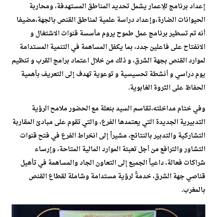
إعداد برنامج للإعمار يشمل تحديد المناطق المستهدفة، ومحاربة
الحيوانات الضارة،وإعداد دراسة علمية لمناطق القنص بالجهة،مضيفا
أنه تم تسطير برنامج عمل طموح يروم مأسسة قنوات الاشتغال و
الانفتاح على فاعلين جدد، بما يكفل المساهمة في التنمية المستدامة
لموارد القنص بجهة الشرق، و ذلك من خلال اعتماد برامج القرب و تنظيم
يوم دراسي و أنشطة تحسيسية و توعوية تهدف إلى التعريف بأهمية
الحفاظ على الثروة الغابوية.
وفي ختام مداخلته،تقاسم السيد بنعلة مع الحضور ملامح الرؤية
التدبيرية الجديدة التي يعتمدها الفرع، والتي تقوم على مبادئ المقاربة
التشاركية والتدبير بالنتائج، مشيراً إلى انخراط الفرع في فتح قنوات
التشاور والترافع من أجل تعبئة الموارد المالية المتاحة، وإرساء
شراكات فعالة، داعياً الجميع إلى التعاون الجاد والمساهمة في تأهيل
قناصي جهة الشرق، خدمةً لرؤية مستدامة وشاملة لقطاع القنص
بالمغرب.