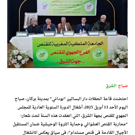
صباح
الشرق
احتضنت قاعة الحفلات دار البساتين “بوداني” بمدينة بركان، صباح
اليوم الأحد 13 أبريل 2025، أشغال الدورة السنوية العادية للمجلس
الجهوي للقنص بجهة الشرق، التي انعقدت هذه السنة تحت شعار:
“محاربة القنص العشوائي وحماية الثروة الوحيشية ضمان المستقبل
الأجيال القادمة في قنص مستدام”، في سياق يعكس الانشغال