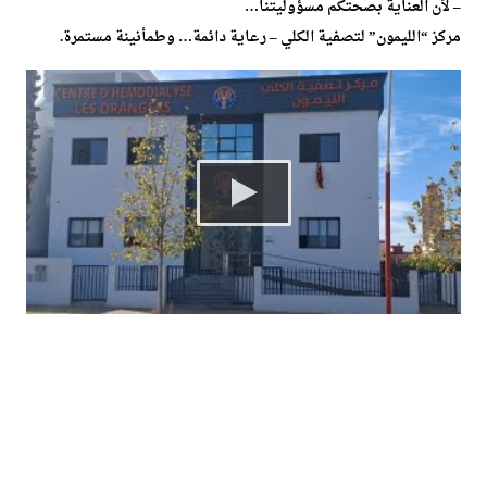
– لأن العناية بصحتكم مسؤوليتنا…
مركز “الليمون” لتصفية الكلي – رعاية دائمة… وطمأنينة مستمرة.