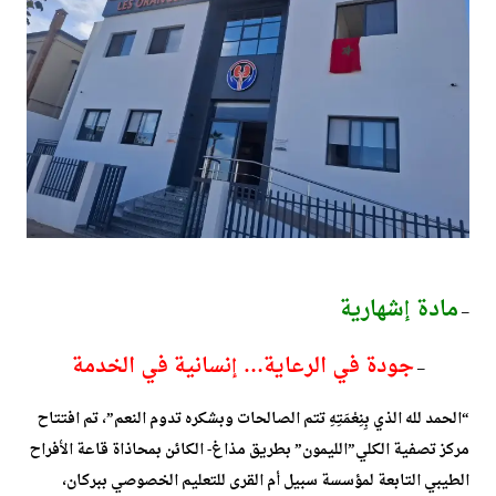
مادة إشهارية
–
جودة في الرعاية… إنسانية في الخدمة
–
“الحمد لله الذي بِنِعْمَتِهِ تتم الصالحات وبشكره تدوم النعم”، تم افتتاح
مركز تصفية الكلي”الليمون” بطريق مذاغ- الكائن بمحاذاة قاعة الأفراح
الطيبي التابعة لمؤسسة سبيل أم القرى للتعليم الخصوصي ببركان،