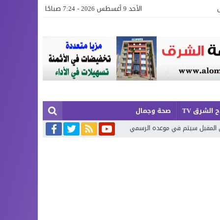
الأحد 9 أغسطس 2026 - 7:24 صباحًا
 الشرق TV
صحة وجمال
ده الرسمي
العثور على جثة تطفو فوق مياه شاطئ «ثيزرا» بإقليم الدريوش