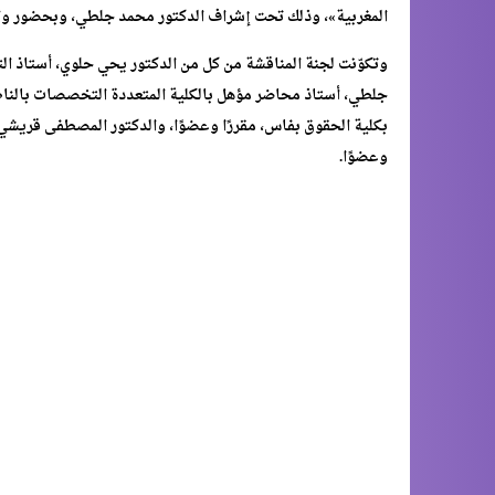
المغربية»، وذلك تحت إشراف الدكتور محمد جلطي، وبحضور واز
وتكوّنت لجنة المناقشة من كل من الدكتور يحي حلوي، أستاذ التع
جلطي، أستاذ محاضر مؤهل بالكلية المتعددة التخصصات بالناظ
بكلية الحقوق بفاس، مقررًا وعضوًا، والدكتور المصطفى قريشي،
وعضوًا.