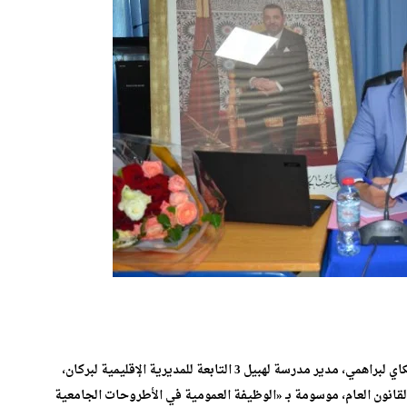
برحاب الكلية المتعددة التخصصات بالناظور، ناقش الباحث البكاي لبراهمي، مدير مدرسة لهبيل 3 التابعة للمديرية الإقليمية لبركان،
ة الدكتوراه في القانون العام، موسومة بـ «الوظيفة العمومية في الأطروحات الجامعية