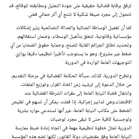
ترفق برقابة قضائية حقيقية على جودة التعليل ومطابقته للوقائع، قد
تتحول إلى مجرد صيغة شكلية لا تنتج أي أثر حمائي فعلي.
كما أن تفعيل الوساطة الجنائية والعدالة التصالحية يثير إشكالات
مؤسساتية وقانونية، تتعلق بتأهيل الوسطاء، وضمان استقلالهم،
وتحديد نطاق الجرائم القابلة للصلح، وحماية حقوق الضحايا من أي
ضغط غير مشروع، وهو ما يستوجب تأطيرا تنظيميا دقيقا يوازي
التوجيهات العامة الواردة في الدورية.
وتطرح الدورية، كذلك، مسألة الحكامة القضائية في مرحلة التقديم،
من خلال الدعوة إلى ترشيد زمن اتخاذ القرار، وتوزيع الملفات،
وانتقال قضاة النيابة العامة إلى مقرات الشرطة القضائية عند
الاقتضاء،وهي تدابير إجرائية، إذا فعلت، يمكن أن تسهم في تقليص
الضغط على مكاتب النيابة العامة، غير أنها تستدعي موارد بشرية
ولوجستية كافية حتى لا تبقى مجرد توصيات.
الدورية تمثل خطوة تنظيمية مهمة في اتجاه إعادة ضبط ممارسة
النيابة العامة وفق مقتضيات دولة القانون، لكنها تضع هذه المؤسسة