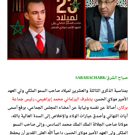
صباح الشرق
/
SABAHACHARK
بمناسبة الذكرى الثالثة والعشرين لميلاد صاحب السمو الملكي ولي العهد
الأمير مولاي الحسن،
يتشرف البرلماني محمد إبراهيمي
،
رئيس جماعة
بركان
، أصالة عن نفسه ونيابة عن أعضاء المجلس الجماعي، برفع أسمى
آيات التهاني وأصدق عبارات الولاء والإخلاص إلى السدة العالية بالله،
مولانا صاحب الجلالة الملك الملك محمد السادس، وإلى صاحب السمو
الملكي ولي العهد الأمير مولاي الحسن، داعياً الله العلي القدير أن يحفظ