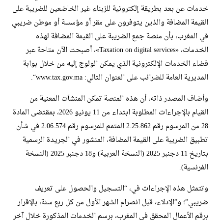
خدمات عن بعد بطريقة إلكترونية للزبناء غير الخاضعين للضريبة على
القيمة المضافة والذين يتوفرون على مقر أو مؤسسة أو موطن ضريبي
في المغرب، بأن منصة جمع الضريبة على القيمة المضافة لهذه
الخدمات، «Taxation on digital services»، أصبحت الآن متاحة عبر
فضاء الخدمات الإلكترونية الذي يمكن الولوج إليه من خلال بوابة
المديرية العامة للضرائب على العنوان التالي: www.tax.gov.ma“.
وأضاف المصدر ذاته، أن هذه المنصة تمكن المنشآت المعنية من
القيام بالإجراءات المطلوبة ابتداء من 11 يونيو 2026، بمقتضى المادة
28 من المرسوم رقم 2.25.862 المتمم للمرسوم رقم 2.06.574 في شأن
تطبيق الضريبة على القيمة المضافة، المنشور في الجريدة الرسمية
بتاريخ 11 دجنبر 2025 (النسخة العربية) و18 دجنبر 2025 (النسخة
الفرنسية).
وتتمثل هذه الإجراءات في، “التسجيل والحصول على تعريف
ضريبي”؛ و”الإدلاء، قبل انصرام الشهر الأول من كل ربع سنة، بالإقرار
برقم الأعمال المحقق في المغرب، برسم الخدمات المذكورة خلال آخر