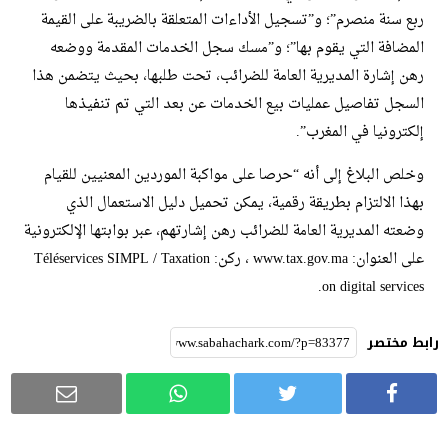
ربع سنة منصرم”؛ و”تسجيل الأداءات المتعلقة بالضريبة على القيمة
المضافة التي يقوم بها”؛ و”مسك سجل الخدمات المقدمة ووضعه
رهن إشارة المديرية العامة للضرائب، تحت طلبها، بحيث يتضمن هذا
السجل تفاصيل عمليات بيع الخدمات عن بعد التي تم تنفيذها
إلكترونيا في المغرب”.
وخلص البلاغ إلى أنه “حرصا على مواكبة الموردين المعنيين للقيام
بهذا الالتزام بطريقة رقمية، يمكن تحميل دليل الاستعمال الذي
وضعته المديرية العامة للضرائب رهن إشارتهم، عبر بوابتها الإلكترونية
على العنوان: www.tax.gov.ma ، ركن: Téléservices SIMPL / Taxation
on digital services.
رابط مختصر