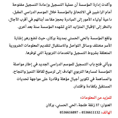
وأكدت إدارة المؤسسة أن عملية التسجيل وإعادة التسجيل مفتوحة
أمام الراغبين في الالتحاق بالمؤسسة خلال الموسم الدراسي المقبل،
داعية أولياء الأمور إلى المبادرة بحجز مقاعد أبنائهم في أقرب الآجال،
بالنظر إلى الإقبال المتزايد الذي تشهده المؤسسة سنة بعد أخرى.
وتقع المؤسسة بالحي الحسني بمدينة بركان، حيث تضع رهن إشارة
الأسر مختلف وسائل التواصل والاستقبال لتقديم المعلومات الضرورية
المتعلقة بشروط التسجيل والخدمات التربوية التي توفرها.
ويأتي فتح باب التسجيل للموسم الدراسي الجديد في إطار مواصلة
المؤسسة لمسارها التربوي الهادف إلى ترسيخ ثقافة التميز والنجاح،
والمساهمة في تكوين أجيال مؤهلة وقادرة على مواجهة تحديات
المستقبل بكفاءة واقتدار.
للمزيد من المعلومات
:
العنوان: 37 زنقة طنجة، الحي الحسني، بركان
الهاتف
: 0536611132 – 0536616897