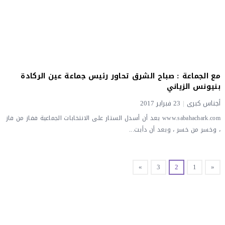
مع الجماعة : صباح الشرق تحاور رئيس جماعة عين الركادة
بنيونس الزياني
أجناس كبرى
|
23 فبراير 2017
www.sabahachark.com بعد أن أسدل الستار على الانتخابات الجماعية ففاز من فاز
، وخسر من خسر ، وبعد أن دأبت...
»
3
2
1
«