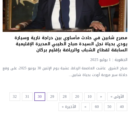
مصرع شابين في حادث مأساوي بين دراجة نارية وسيارة
يودي بحياة نجل السيدة صباح الطيبي المديرة الإقليمية
السابقة لقطاع الشباب والرياضة بإقليم بركان
الجهوية
|
1 يوليو 2025
صباح الشرق عاشت العاصمة الرباط، عشية يوم الإثنين 30 يونيو 2025، على وقع
حادثة سير مروعة أودت بحياة شابين...
الأولى »
«
10
20
28
29
30
31
32
40
50
60
»
الأخيرة »