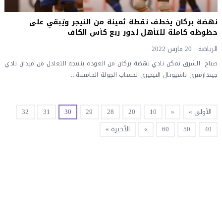
نهضة بركان يخطف نقطة ثمينة من النيجر ويٌبقي على
حظوظه كاملة للتأهل لدور ربع كأس الكاف
الرياضة
|
20 مارس 2022
صباح الشرق تمكن نادي نهضة بركان من العودة بنتيجة التعادل من ميدان نادي
جيندارميري ناشيونال النيجيري لحساب الجولة الخامسة...
الأولى »
«
10
20
28
29
30
31
32
40
50
60
»
الأخيرة »