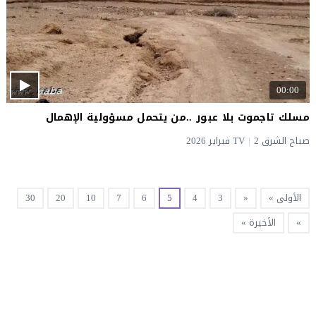
00:00
مسلك تاجموت بلا عبور ..من يتحمل مسؤولية الإهمال
صباح الشرق TV
2 فبراير 2026
|
الأولى »
«
3
4
5
6
7
10
20
30
»
الأخيرة »