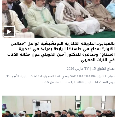
بالفيديو…الطريقة القادرية البودشيشية تواصل “مجالس
الأنوار” بمداغ في جلستها الرابعة بقراءة في “ذخيرة
المحتاج” ومحاضرة للدكتور أمين الغويلي حول مكانة الكتاب
في التراث المغربي
صباح الشرق TV
15 مارس 2026
|
صباح الشرق /SABAHACHARK وفي هذا السياق، احتضنت الزاوية الأم بمداغ،
يوم السبت 14 مارس 2026، الجلسة الرابعة من هذه...